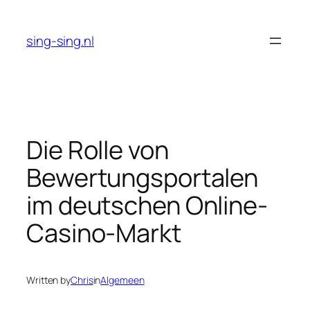
Skip
to
sing-sing.nl
content
Die Rolle von
Bewertungsportalen
im deutschen Online-
Casino-Markt
Written by
Chris
in
Algemeen