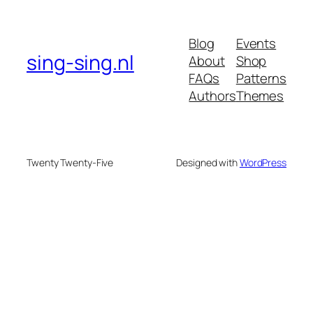
Blog
Events
sing-sing.nl
About
Shop
FAQs
Patterns
Authors
Themes
Twenty Twenty-Five
Designed with
WordPress