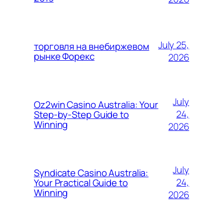
July 25,
торговля на внебиржевом
рынке Форекс
2026
July
Oz2win Casino Australia: Your
24,
Step-by-Step Guide to
Winning
2026
July
Syndicate Casino Australia:
24,
Your Practical Guide to
Winning
2026