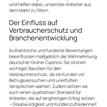
und helfen dabei, unseriöse Anbieter aus
dem Markt zu filtern.
Der Einfluss auf
Verbraucherschutz und
Branchenentwicklung
Authentische und fundierte Bewertungen
beeinflussen maßgeblich die Wahrnehmung
deutscher Online-Casinos. Sie sind ein
wichtiger Baustein für den
Verbraucherschutz, da sie Kunden vor
Betrugsversuchen und unerfüllten
Versprechen warnen. Zudem setzen sie
auch einen qualitativen Standard für
Anbieter, die auf langfristigen Erfolg setzen
– Glaubwürdigkeit und Kundenzufriedenheit