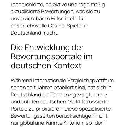
recherchierte, objektive und regelmäßig
aktualisierte Bewertungen, was sie zu
unverzichtbaren Hilfsmitteln für
anspruchsvolle Casino-Spieler in
Deutschland macht.
Die Entwicklung der
Bewertungsportale im
deutschen Kontext
Während internationale Vergleichsplattform
schon seit Jahren etabliert sind, hat sich in
Deutschland die Tendenz gezeigt, lokale
und auf den deutschen Markt fokussierte
Portale zu priorisieren. Diese spezialisierten
Bewertungsseiten berücksichtigen nicht
nur global anerkannte Kriterien, sondern