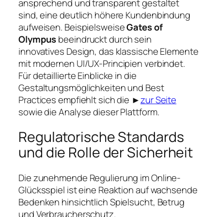
ansprechend und transparent gestaltet
sind, eine deutlich höhere Kundenbindung
aufweisen. Beispielsweise
Gates of
Olympus
beeindruckt durch sein
innovatives Design, das klassische Elemente
mit modernen UI/UX-Principien verbindet.
Für detaillierte Einblicke in die
Gestaltungsmöglichkeiten und Best
Practices empfiehlt sich die ►
zur Seite
sowie die Analyse dieser Plattform.
Regulatorische Standards
und die Rolle der Sicherheit
Die zunehmende Regulierung im Online-
Glücksspiel ist eine Reaktion auf wachsende
Bedenken hinsichtlich Spielsucht, Betrug
und Verbraucherschutz.