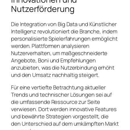
Nutzerförderung
Die Integration von Big Data und Künstlicher
Intelligenz revolutioniert die Branche, indem
personalisierte Spielerfahrungen ermöglicht
werden. Plattformen analysieren
Nutzerverhalten, um maßgeschneiderte
Angebote, Boni und Empfehlungen
anzubieten, was die Nutzerbindung erhöht
und den Umsatz nachhaltig steigert.
Für eine vertiefte Betrachtung aktueller
Trends und technischer Lösungen sei auf
die umfassende Ressource zur Seite
verwiesen. Dort werden innovative Features
und bewährte Strategien vorgestellt, die
den Unterschied auf dem umkämpften Markt