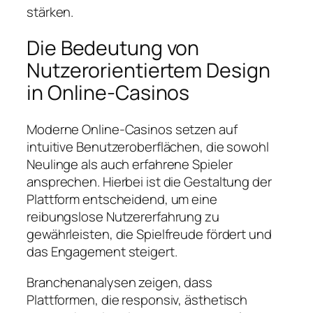
stärken.
Die Bedeutung von
Nutzerorientiertem Design
in Online-Casinos
Moderne Online-Casinos setzen auf
intuitive Benutzeroberflächen, die sowohl
Neulinge als auch erfahrene Spieler
ansprechen. Hierbei ist die Gestaltung der
Plattform entscheidend, um eine
reibungslose Nutzererfahrung zu
gewährleisten, die Spielfreude fördert und
das Engagement steigert.
Branchenanalysen zeigen, dass
Plattformen, die responsiv, ästhetisch