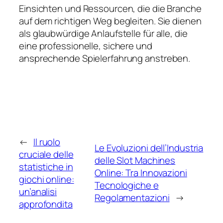
Einsichten und Ressourcen, die die Branche
auf dem richtigen Weg begleiten. Sie dienen
als glaubwürdige Anlaufstelle für alle, die
eine professionelle, sichere und
ansprechende Spielerfahrung anstreben.
←
Il ruolo
Le Evoluzioni dell’Industria
cruciale delle
delle Slot Machines
statistiche in
Online: Tra Innovazioni
giochi online:
Tecnologiche e
un’analisi
Regolamentazioni
→
approfondita