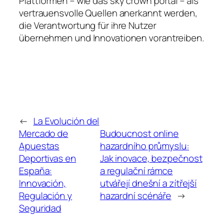
Plattformen – wie das sky crown portal – als
vertrauensvolle Quellen anerkannt werden,
die Verantwortung für ihre Nutzer
übernehmen und Innovationen vorantreiben.
←
La Evolución del
Mercado de
Budoucnost online
Apuestas
hazardního průmyslu:
Deportivas en
Jak inovace, bezpečnost
España:
a regulační rámce
Innovación,
utvářejí dnešní a zítřejší
Regulación y
hazardní scénáře
→
Seguridad