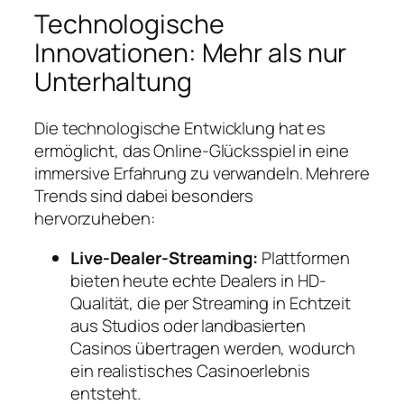
Technologische
Innovationen: Mehr als nur
Unterhaltung
Die technologische Entwicklung hat es
ermöglicht, das Online-Glücksspiel in eine
immersive Erfahrung zu verwandeln. Mehrere
Trends sind dabei besonders
hervorzuheben:
Live-Dealer-Streaming:
Plattformen
bieten heute echte Dealers in HD-
Qualität, die per Streaming in Echtzeit
aus Studios oder landbasierten
Casinos übertragen werden, wodurch
ein realistisches Casinoerlebnis
entsteht.