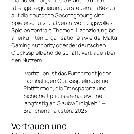
die Notwendigkeit, die Branche durch
strenge Regulierung zu steuern. In Bezug
auf die deutsche Gesetzgebung sind
Spielerschutz und verantwortungsvolles
Spielen zentrale Themen. Lizenzierung bei
anerkannten Organisationen wie der Malta
Gaming Authority oder der deutschen
Glücksspielbehörde schafft Vertrauen bei
den Nutzern.
„Vertrauen ist das Fundament jeder
nachhaltigen Glücksspielindustrie.
Plattformen, die Transparenz und
Sicherheit priorisieren, gewinnen
langfristig an Glaubwürdigkeit.“ —
Branchenanalysten, 2023
Vertrauen und