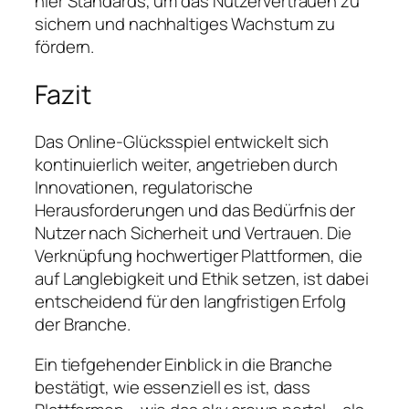
hier Standards, um das Nutzervertrauen zu
sichern und nachhaltiges Wachstum zu
fördern.
Fazit
Das Online-Glücksspiel entwickelt sich
kontinuierlich weiter, angetrieben durch
Innovationen, regulatorische
Herausforderungen und das Bedürfnis der
Nutzer nach Sicherheit und Vertrauen. Die
Verknüpfung hochwertiger Plattformen, die
auf Langlebigkeit und Ethik setzen, ist dabei
entscheidend für den langfristigen Erfolg
der Branche.
Ein tiefgehender Einblick in die Branche
bestätigt, wie essenziell es ist, dass