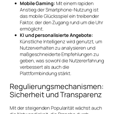
Mobile Gaming:
Mit einem rapiden
Anstieg der Smartphone-Nutzung ist
das mobile Glücksspiel ein treibender
Faktor, der den Zugang rund um die Uhr
ermöglicht.
KI und personalisierte Angebote:
Künstliche Intelligenz wird genutzt, um
Nutzerverhalten zu analysieren und
maßgeschneiderte Empfehlungen zu
geben, was sowohl die Nutzererfahrung
verbessert als auch die
Plattformbindung stärkt.
Regulierungsmechanismen:
Sicherheit und Transparenz
Mit der steigenden Popularität wächst auch