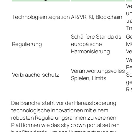
Ve
un
Technologieintegration
AR/VR, KI, Blockchain
tr
Tr
Schärfere Standards,
Ge
Regulierung
europäische
Mä
Harmonisierung
Ve
We
Pe
Verantwortungsvolles
Verbraucherschutz
Sc
Spielen, Limits
ge
Ri
Die Branche steht vor der Herausforderung,
technologische Innovationen mit einem
robusten Regulierungsrahmen zu vereinen.
Plattformen wie das sky crown portal setzen