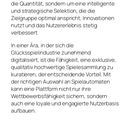
die Quantität, sondern um eine intelligente
und strategische Selektion, die die
Zielgruppe optimal anspricht, Innovationen
nutzt und das Nutzererlebnis stetig
verbessert.
In einer Ära, in der sich die
Glücksspielindustrie zunehmend
digitalisiert, ist die Fähigkeit, eine exklusive,
qualitativ hochwertige Spielesammlung zu
kuratieren, der entscheidende Vorteil. Mit
der richtigen Auswahl an Spielautomaten
kann eine Plattform nicht nur ihre
Wettbewerbsfähigkeit sichern, sondern
auch eine loyale und engagierte Nutzerbasis
aufbauen.