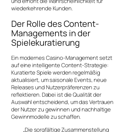
und erhöht die Wahrscheinlichkeit für
wiederkehrende Kunden.
Der Rolle des Content-
Managements in der
Spielekuratierung
Ein modernes Casino-Management setzt
auf eine intelligente Content-Strategie:
Kuratierte Spiele werden regelmäßig
aktualisiert, um saisonale Events, neue
Releases und Nutzerpräferenzen zu
reflektieren. Dabei ist die Qualität der
Auswahl entscheidend, um das Vertrauen
der Nutzer zu gewinnen und nachhaltige
Gewinnmodelle zu schaffen.
„Die sorgfältige Zusammenstellung