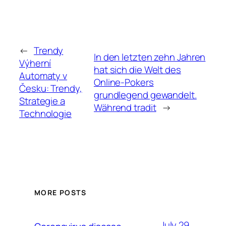
←
Trendy
In den letzten zehn Jahren
Výherní
hat sich die Welt des
Automaty v
Online-Pokers
Česku: Trendy,
grundlegend gewandelt.
Strategie a
Während tradit
→
Technologie
MORE POSTS
July 29,