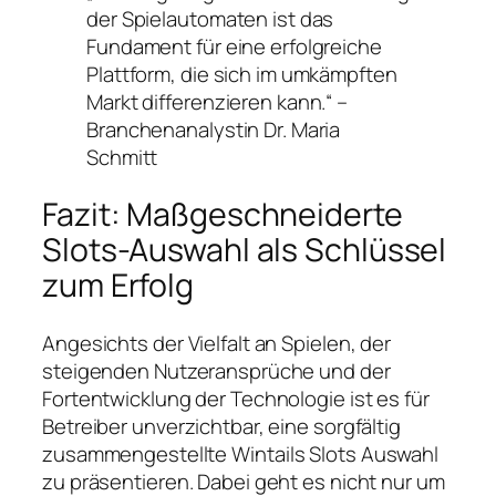
der Spielautomaten ist das
Fundament für eine erfolgreiche
Plattform, die sich im umkämpften
Markt differenzieren kann.“ –
Branchenanalystin Dr. Maria
Schmitt
Fazit: Maßgeschneiderte
Slots-Auswahl als Schlüssel
zum Erfolg
Angesichts der Vielfalt an Spielen, der
steigenden Nutzeransprüche und der
Fortentwicklung der Technologie ist es für
Betreiber unverzichtbar, eine sorgfältig
zusammengestellte
Wintails Slots Auswahl
zu präsentieren. Dabei geht es nicht nur um