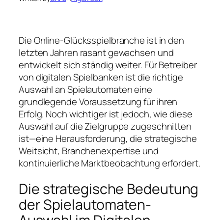
Die Online-Glücksspielbranche ist in den
letzten Jahren rasant gewachsen und
entwickelt sich ständig weiter. Für Betreiber
von digitalen Spielbanken ist die richtige
Auswahl an Spielautomaten eine
grundlegende Voraussetzung für ihren
Erfolg. Noch wichtiger ist jedoch, wie diese
Auswahl auf die Zielgruppe zugeschnitten
ist—eine Herausforderung, die strategische
Weitsicht, Branchenexpertise und
kontinuierliche Marktbeobachtung erfordert.
Die strategische Bedeutung
der Spielautomaten-