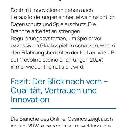
Doch mit Innovationen gehen auch
Herausforderungen einher, etwa hinsichtlich
Datenschutz und Spielerschutz. Die
Branche arbeitet an strengen
Regulierungssystemen, um Spieler vor
exzessivem Glücksspiel zu schützen, was in
den Erfahrungsberichten der Nutzer, wie z.B.
auf “novoline casino erfahrungen 2024”,
immer wieder thematisiert wird.
Fazit: Der Blick nach vorn –
Qualität, Vertrauen und
Innovation
Die Branche des Online-Casinos zeigt auch
im Jahr 2024 eine robuste Entwicklung, die