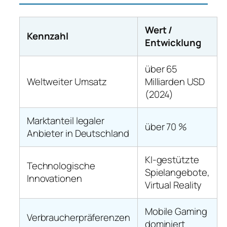
Wert /
Kennzahl
Entwicklung
über 65
Weltweiter Umsatz
Milliarden USD
(2024)
Marktanteil legaler
über 70 %
Anbieter in Deutschland
KI-gestützte
Technologische
Spielangebote,
Innovationen
Virtual Reality
Mobile Gaming
Verbraucherpräferenzen
dominiert