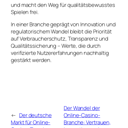
und macht den Weg für qualitätsbewusstes
Spielen frei.
In einer Branche geprägt von Innovation und
regulatorischem Wandel bleibt die Priorität
auf Verbraucherschutz, Transparenz und
Qualitätssicherung – Werte, die durch
verifizierte Nutzererfahrungen nachhaltig
gestärkt werden.
Der Wandel der
←
Der deutsche
Online-Casino-
Markt für Online-
Branche: Vertrauen,