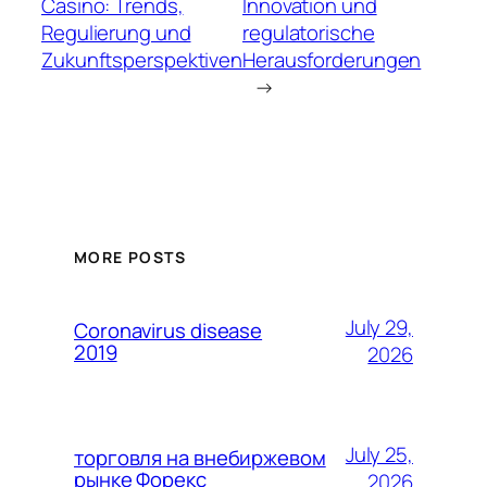
Casino: Trends,
Innovation und
Regulierung und
regulatorische
Zukunftsperspektiven
Herausforderungen
→
MORE POSTS
July 29,
Coronavirus disease
2019
2026
July 25,
торговля на внебиржевом
рынке Форекс
2026