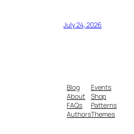
July 24, 2026
Blog
Events
About
Shop
FAQs
Patterns
Authors
Themes