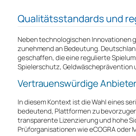
Qualitätsstandards und r
Neben technologischen Innovationen ge
zunehmend an Bedeutung. Deutschland
geschaffen, die eine regulierte Spielu
Spielerschutz, Geldwäscheprävention u
Vertrauenswürdige Anbieter a
In diesem Kontext ist die Wahl eines se
bedeutend, Plattformen zu bevorzugen,
transparente Lizenzierung und hohe Si
Prüforganisationen wie eCOGRA oder 