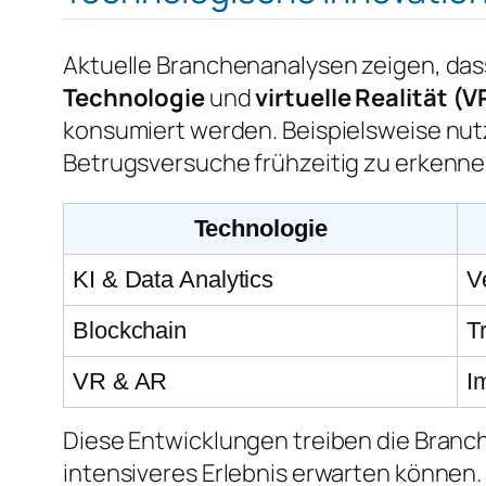
Aktuelle Branchenanalysen zeigen, das
Technologie
und
virtuelle Realität (V
konsumiert werden. Beispielsweise nutz
Betrugsversuche frühzeitig zu erkenne
Technologie
KI & Data Analytics
V
Blockchain
T
VR & AR
I
Diese Entwicklungen treiben die Branche
intensiveres Erlebnis erwarten können.