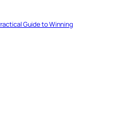
Practical Guide to Winning