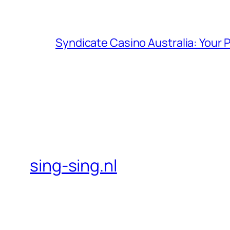
Syndicate Casino Australia: Your 
sing-sing.nl