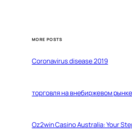
MORE POSTS
Coronavirus disease 2019
торговля на внебиржевом рынк
Oz2win Casino Australia: Your St