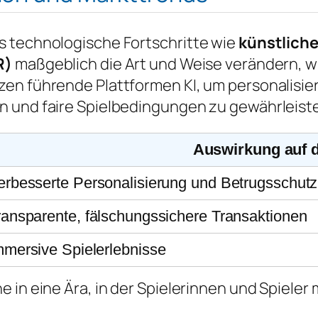
s technologische Fortschritte wie
künstliche 
R)
maßgeblich die Art und Weise verändern, w
en führende Plattformen KI, um personalisier
n und faire Spielbedingungen zu gewährleist
Auswirkung auf 
erbesserte Personalisierung und Betrugsschutz
ransparente, fälschungssichere Transaktionen
mmersive Spielerlebnisse
 in eine Ära, in der Spielerinnen und Spieler 