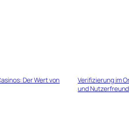
Casinos: Der Wert von
Verifizierung im O
und Nutzerfreund