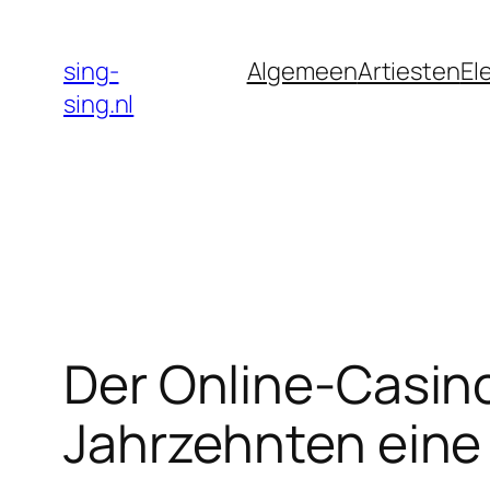
Skip
to
sing-
Algemeen
Artiesten
El
content
sing.nl
Der Online-Casino
Jahrzehnten eine