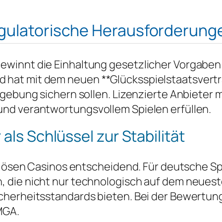
egulatorische Herausforderung
winnt die Einhaltung gesetzlicher Vorgaben
 hat mit dem neuen **Glücksspielstaatsvert
mgebung sichern sollen. Lizenzierte Anbieter 
nd verantwortungsvollem Spielen erfüllen.
ls Schlüssel zur Stabilität
riösen Casinos entscheidend. Für deutsche Spi
 die nicht nur technologisch auf dem neuest
cherheitsstandards bieten. Bei der Bewertu
MGA.