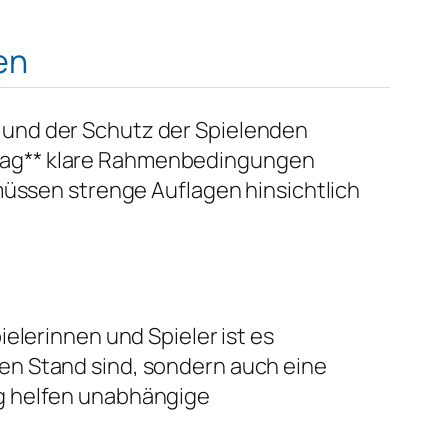
en
 und der Schutz der Spielenden
rag** klare Rahmenbedingungen
müssen strenge Auflagen hinsichtlich
elerinnen und Spieler ist es
en Stand sind, sondern auch eine
ng helfen unabhängige