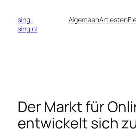
Skip
to
sing-
Algemeen
Artiesten
El
content
sing.nl
Der Markt für Onl
entwickelt sich z