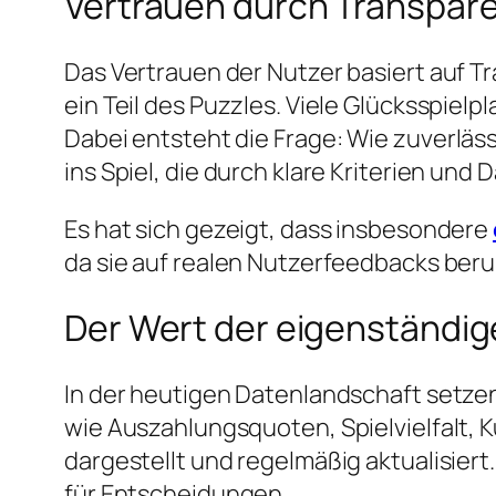
Vertrauen durch Transpar
Das Vertrauen der Nutzer basiert auf Tr
ein Teil des Puzzles. Viele Glücksspie
Dabei entsteht die Frage:
Wie zuverläs
ins Spiel, die durch klare Kriterien un
Es hat sich gezeigt, dass insbesondere
da sie auf realen Nutzerfeedbacks beru
Der Wert der eigenständig
In der heutigen Datenlandschaft setz
wie Auszahlungsquoten, Spielvielfalt,
dargestellt und regelmäßig aktualisier
für Entscheidungen.