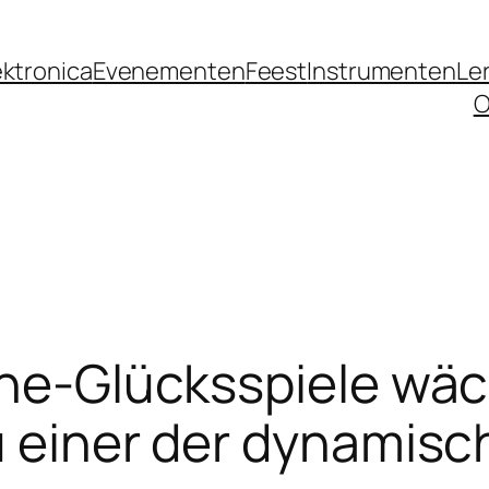
ektronica
Evenementen
Feest
Instrumenten
Le
O
ine-Glücksspiele wäc
u einer der dynamis