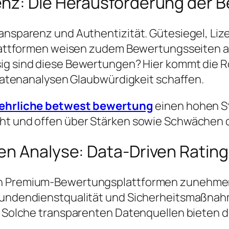
enz: Die Herausforderung der
ansparenz und Authentizität. Gütesiegel, Lizen
lplattformen weisen zudem Bewertungsseiten a
sig sind diese Bewertungen?
Hier kommt die R
d Datenanalysen Glaubwürdigkeit schaffen.
ehrliche betwest bewertung
einen hohen S
ht und offen über Stärken sowie Schwächen de
en Analyse: Data-Driven Rating
en Premium-Bewertungsplattformen zunehmend
 Kundendienstqualität und Sicherheitsmaßnahm
t. Solche transparenten Datenquellen bieten 