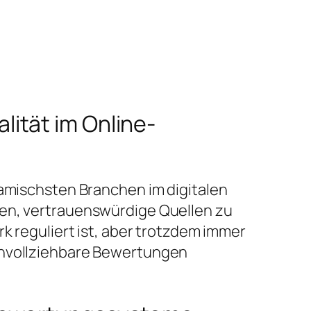
ität im Online-
namischsten Branchen im digitalen
ten, vertrauenswürdige Quellen zu
k reguliert ist, aber trotzdem immer
achvollziehbare Bewertungen