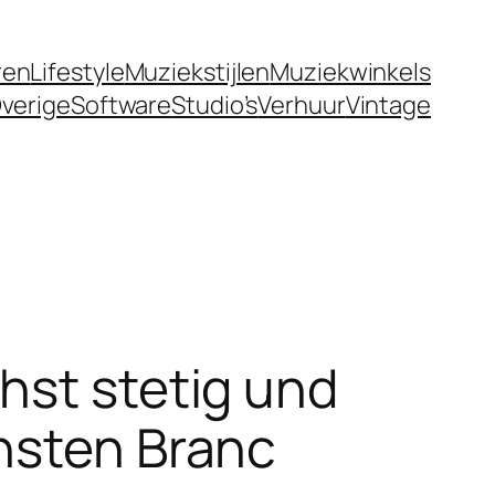
ren
Lifestyle
Muziekstijlen
Muziekwinkels
verige
Software
Studio’s
Verhuur
Vintage
hst stetig und
chsten Branc