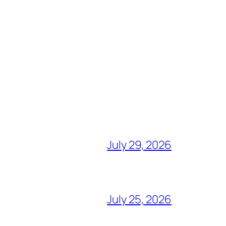
July 29, 2026
July 25, 2026