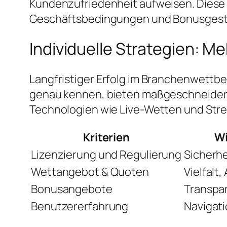
Kundenzufriedenheit aufweisen. Diese
Geschäftsbedingungen und Bonusgest
Individuelle Strategien: M
Langfristiger Erfolg im Branchenwettbe
genau kennen, bieten maßgeschneiderte
Technologien wie Live-Wetten und Str
Kriterien
Wi
Lizenzierung und Regulierung
Sicherhe
Wettangebot & Quoten
Vielfalt,
Bonusangebote
Transpar
Benutzererfahrung
Navigati