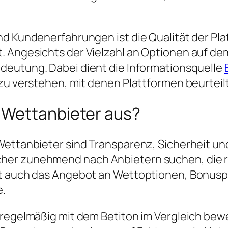
nd Kundenerfahrungen ist die Qualität der Pl
. Angesichts der Vielzahl an Optionen auf d
deutung. Dabei dient die Informationsquelle
 zu verstehen, mit denen Plattformen beurteil
 Wettanbieter aus?
Wettanbieter sind Transparenz, Sicherheit u
er zunehmend nach Anbietern suchen, die regu
elt auch das Angebot an Wettoptionen, Bonus
e.
e regelmäßig mit dem
Betiton im Vergleich
bewe