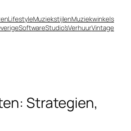
ren
Lifestyle
Muziekstijlen
Muziekwinkels
verige
Software
Studio’s
Verhuur
Vintage
en: Strategien,