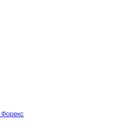
е Форекс