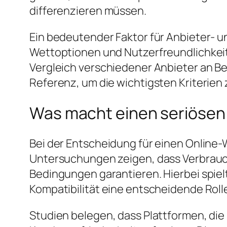
differenzieren müssen.
Ein bedeutender Faktor für Anbieter- u
Wettoptionen und Nutzerfreundlichkeit
Vergleich verschiedener Anbieter
an Be
Referenz, um die wichtigsten Kriterien
Was macht einen seriösen
Bei der Entscheidung für einen Online-
Untersuchungen zeigen, dass Verbrauch
Bedingungen garantieren. Hierbei spi
Kompatibilität eine entscheidende Roll
Studien belegen, dass Plattformen, di