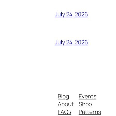
July 24, 2026
July 24, 2026
Blog
Events
About
Shop
FAQs
Patterns