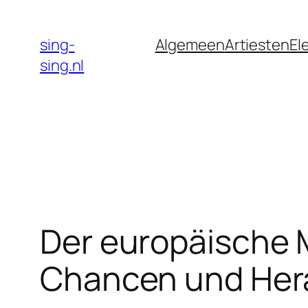
Skip
to
sing-
Algemeen
Artiesten
El
content
sing.nl
Der europäische M
Chancen und Her