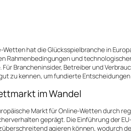
Wetten hat die Glücksspielbranche in Europa 
chen Rahmenbedingungen und technologischen
ür Brancheninsider, Betreiber und Verbrauche
gut zu kennen, um fundierte Entscheidungen 
ettmarkt im Wandel
europäische Markt für Online-Wetten durch r
herverhalten geprägt. Die Einführung der EU-
nzüberschreitend agieren können, wodurch de