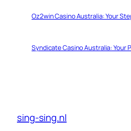
Oz2win Casino Australia: Your St
Syndicate Casino Australia: Your 
sing-sing.nl