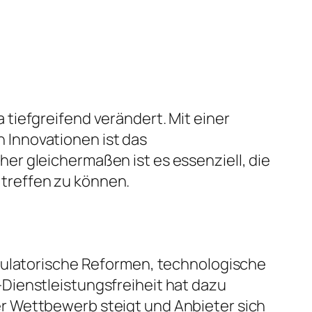
tiefgreifend verändert. Mit einer
 Innovationen ist das
r gleichermaßen ist es essenziell, die
treffen zu können.
egulatorische Reformen, technologische
Dienstleistungsfreiheit hat dazu
r Wettbewerb steigt und Anbieter sich