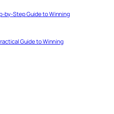
ep-by-Step Guide to Winning
Practical Guide to Winning