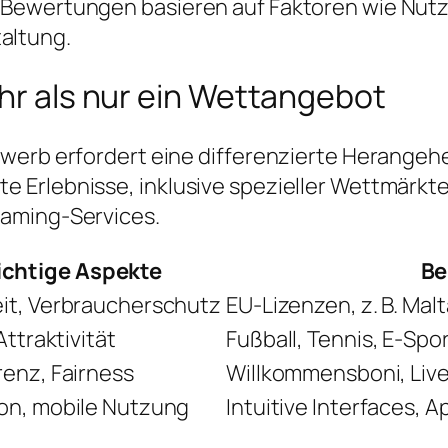
 Bewertungen basieren auf Faktoren wie Nut
altung.
ehr als nur ein Wettangebot
werb erfordert eine differenzierte Herangehe
 Erlebnisse, inklusive spezieller Wettmärkte
eaming-Services.
chtige Aspekte
Be
it, Verbraucherschutz
EU-Lizenzen, z. B. Malt
 Attraktivität
Fußball, Tennis, E-Spo
enz, Fairness
Willkommensboni, Liv
on, mobile Nutzung
Intuitive Interfaces, 