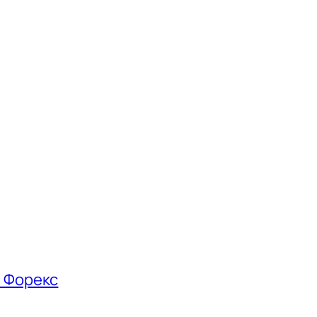
е Форекс