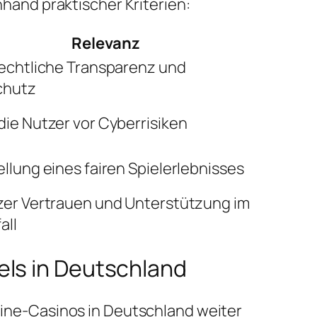
nhand praktischer Kriterien:
Relevanz
rechtliche Transparenz und
chutz
die Nutzer vor Cyberrisiken
ellung eines fairen Spielerlebnisses
zer Vertrauen und Unterstützung im
all
els in Deutschland
nline-Casinos in Deutschland weiter