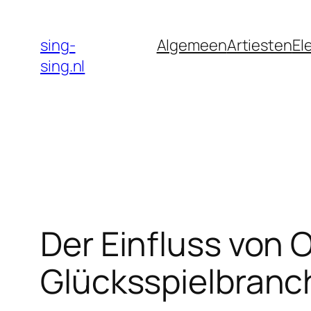
Skip
to
sing-
Algemeen
Artiesten
El
content
sing.nl
Der Einfluss von 
Glücksspielbranche