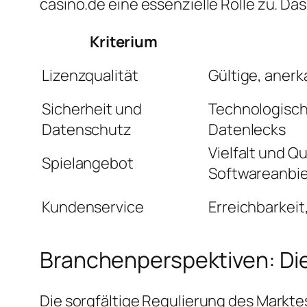
casino.de eine essenzielle Rolle zu. Das
Kriterium
Lizenzqualität
Gültige, anerk
Sicherheit und
Technologisc
Datenschutz
Datenlecks
Vielfalt und Qu
Spielangebot
Softwareanbie
Kundenservice
Erreichbarkei
Branchenperspektiven: Die
Die sorgfältige Regulierung des Marktes