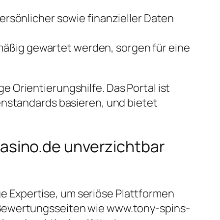
rsönlicher sowie finanzieller Daten
lmäßig gewartet werden, sorgen für eine
e Orientierungshilfe. Das Portal ist
enstandards basieren, und bietet
asino.de unverzichtbar
ige Expertise, um seriöse Plattformen
 Bewertungsseiten wie www.tony-spins-