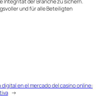
 Integrität der Branche zu sichern.
svoller und für alle Beteiligten
digital en el mercado del casino online:
tiva
→