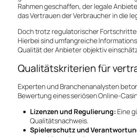
Rahmen geschaffen, der legale Anbieter 
das Vertrauen der Verbraucher in die le
Doch trotz regulatorischer Fortschritt
Hierbei sind umfangreiche Information
Qualität der Anbieter objektiv einschä
Qualitätskriterien für ver
Experten und Branchenanalysten betonen
Bewertung eines seriösen Online-Casin
Lizenzen und Regulierung:
Eine gü
Qualitätsnachweis.
Spielerschutz und Verantwortun