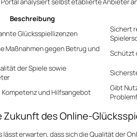
 Portal analysiert selbst etablierte Anbieter a
Beschreibung
Sichert 
annte Glücksspiellizenzen
Spielers
he Maßnahmen gegen Betrug und
Schützt 
alität der Spiele sowie
Sicherst
ter
Gibt Nut
t, Kompetenz und Hilfsangebot
Problemf
 Zukunft des Online-Glücksspi
 lässt erwarten, dass sich die Qualität der O