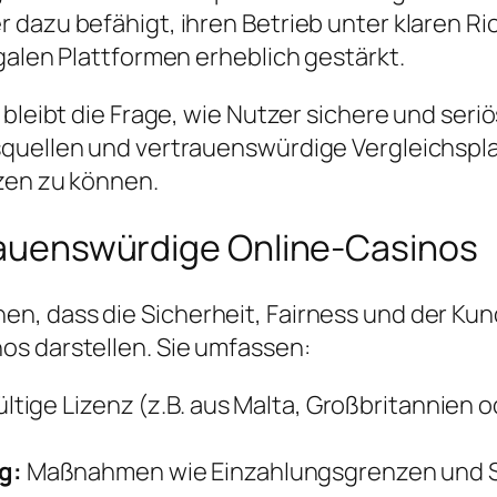
dazu befähigt, ihren Betrieb unter klaren Ric
galen Plattformen erheblich gestärkt.
e bleibt die Frage, wie Nutzer sichere und se
squellen und vertrauenswürdige Vergleichspl
tzen zu können.
trauenswürdige Online-Casinos
, dass die Sicherheit, Fairness und der Kund
os darstellen. Sie umfassen:
ltige Lizenz (z.B. aus Malta, Großbritannien o
g:
Maßnahmen wie Einzahlungsgrenzen und Sel