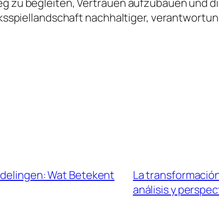
eg zu begleiten, Vertrauen aufzubauen und die
cksspiellandschaft nachhaltiger, verantwortung
rdelingen: Wat Betekent
La transformación 
análisis y perspec