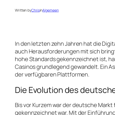
Written by
Chris
in
Algemeen
In den letzten zehn Jahren hat die Digi
auch Herausforderungen mit sich bringt
hohe Standards gekennzeichnet ist, ha
Casinos grundlegend gewandelt. Ein Aspe
der verfügbaren Plattformen.
Die Evolution des deutsch
Bis vor Kurzem war der deutsche Markt f
gekennzeichnet war. Mit der Einführung