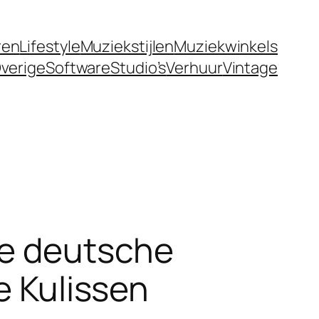
ren
Lifestyle
Muziekstijlen
Muziekwinkels
verige
Software
Studio’s
Verhuur
Vintage
ie deutsche
e Kulissen