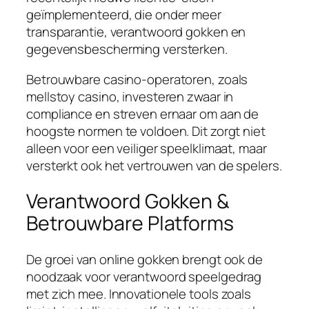
geïmplementeerd, die onder meer
transparantie, verantwoord gokken en
gegevensbescherming versterken.
Betrouwbare casino-operatoren, zoals
mellstoy casino, investeren zwaar in
compliance en streven ernaar om aan de
hoogste normen te voldoen. Dit zorgt niet
alleen voor een veiliger speelklimaat, maar
versterkt ook het vertrouwen van de spelers.
Verantwoord Gokken &
Betrouwbare Platforms
De groei van online gokken brengt ook de
noodzaak voor verantwoord speelgedrag
met zich mee. Innovationele tools zoals