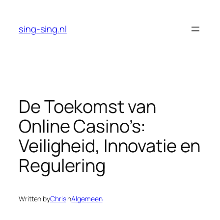
Skip
to
sing-sing.nl
content
De Toekomst van
Online Casino’s:
Veiligheid, Innovatie en
Regulering
Written by
Chris
in
Algemeen