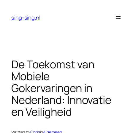
Skip
to
sing-sing.nl
content
De Toekomst van
Mobiele
Gokervaringen in
Nederland: Innovatie
en Veiligheid
Written by
Chris
in
Algemeen