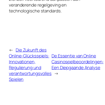
veranderende regelgeving en
technologische standards.
←
Die Zukunft des
Online-Glücksspiels:
De Essentie van Online
Innovationen,
Casinospelbeoordelingen:
Regulierung und
Een Diepgaande Analyse
verantwortungsvolles
→
Spielen