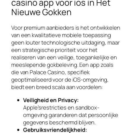
casino app voor ios
in Het
Nieuwe Gokken
Voor premium aanbieders is het ontwikkelen
van een kwalitatieve mobiele toepassing
geen louter technologische uitdaging, maar
een strategische prioriteit voor het
realiseren van een veilige, toegankelijke en
meeslepende gokbeleving. Een app zoals
die van Palace Casino, specifiek
geoptimaliseerd voor de iOS-omgeving,
biedt een breed scala aan voordelen:
Veiligheid en Privacy:
Apple’srestricties en sandbox-
omgeving garanderen dat persoonlijke
gegevens beschermd blijven.
Gebruiksvriendelijkheid: