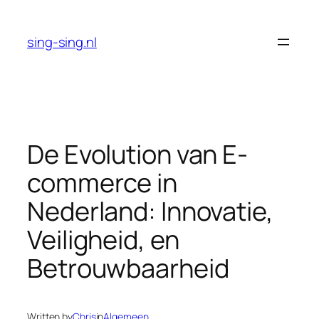
Skip
to
sing-sing.nl
content
De Evolution van E-
commerce in
Nederland: Innovatie,
Veiligheid, en
Betrouwbaarheid
Written by
Chris
in
Algemeen