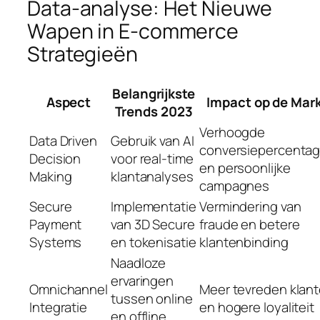
Data-analyse: Het Nieuwe
Wapen in E-commerce
Strategieën
Belangrijkste
Aspect
Impact op de Mar
Trends 2023
Verhoogde
Data Driven
Gebruik van AI
conversiepercenta
Decision
voor real-time
en persoonlijke
Making
klantanalyses
campagnes
Secure
Implementatie
Vermindering van
Payment
van 3D Secure
fraude en betere
Systems
en tokenisatie
klantenbinding
Naadloze
ervaringen
Omnichannel
Meer tevreden klan
tussen online
Integratie
en hogere loyaliteit
en offline