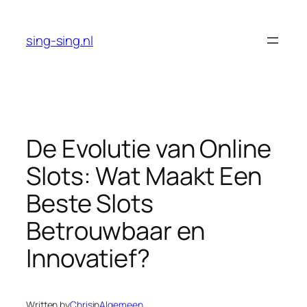
Skip
to
sing-sing.nl
content
De Evolutie van Online
Slots: Wat Maakt Een
Beste Slots
Betrouwbaar en
Innovatief?
Written by
Chris
in
Algemeen