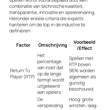
combinatie van technische kwaliteit,
transparantie, innovatie en spelerervaring.
Hieronder enkele criteria die experts
hanteren om de top in de industrie te
definiëren:
Voorbeeld
Factor
Omschrijving
/Effect
Het
Spellen met
percentage
RTP boven
van inzet dat
Return To
96% worden
op de lange
Player (RTP)
algemeen als
termijn wordt
gunstig
uitgekeerd
beschouwd.
aan spelers.
De
Hoog: grote
verspreiding
winsten, laag: