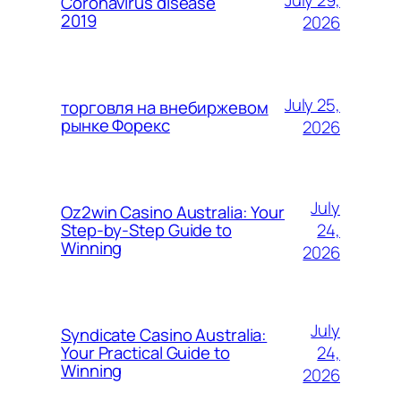
July 29,
Coronavirus disease
2019
2026
July 25,
торговля на внебиржевом
рынке Форекс
2026
July
Oz2win Casino Australia: Your
24,
Step-by-Step Guide to
Winning
2026
July
Syndicate Casino Australia:
24,
Your Practical Guide to
Winning
2026