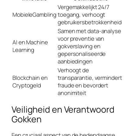
Vergemakkelijkt 24/7
MobieleGambling
toegang, verhoogt
gebruikersbetrokkenheid
Samen met data-analyse
voor preventie van
AI en Machine
gokverslaving en
Learning
gepersonaliseerde
aanbiedingen
Verhoogt de
Blockchain en
transparantie, vermindert
Cryptogeld
fraude en bevordert
anonimiteit
Veiligheid en Verantwoord
Gokken
Een cruciaal aspect van de hedendaagse