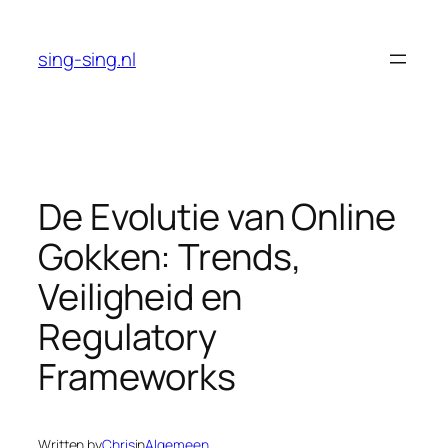
Skip
to
sing-sing.nl
content
De Evolutie van Online
Gokken: Trends,
Veiligheid en
Regulatory
Frameworks
Written by
Chris
in
Algemeen