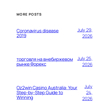
MORE POSTS
July 29,
Coronavirus disease
2019
2026
July 25,
торговля на внебиржевом
рынке Форекс
2026
July
Oz2win Casino Australia: Your
24,
Step-by-Step Guide to
Winning
2026