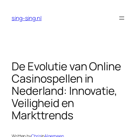
Skip
to
sing-sing.nl
content
De Evolutie van Online
Casinospellen in
Nederland: Innovatie,
Veiligheid en
Markttrends
Written by
Chris
in
Algemeen