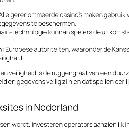
Alle gerenommeerde casino’s maken gebruik
rsgegevens te beschermen.
ain-technologie kunnen spelers de uitkomsten
.
n:
Europese autoriteiten, waaronder de Kanssp
iligheid.
en veiligheid is de ruggengraat van een duu
 en gegevens veilig zijn en dat spellen eerlij
ksites in Nederland
en wordt, investeren operators aanzienlijk i