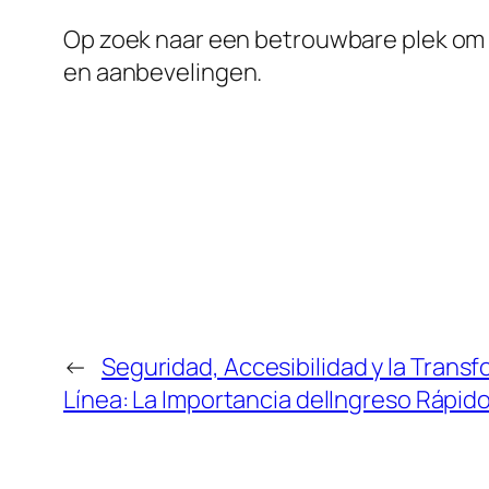
Op zoek naar een betrouwbare plek om t
en aanbevelingen.
←
Seguridad, Accesibilidad y la Trans
Línea: La Importancia delIngreso Rápid