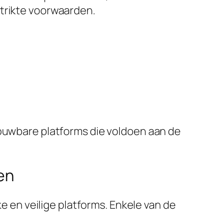
strikte voorwaarden.
rouwbare platforms die voldoen aan de
en
ke en veilige platforms. Enkele van de