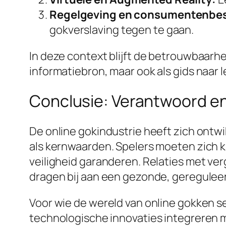
Regelgeving en consumentenbe
gokverslaving tegen te gaan.
In deze context blijft de betrouwbaarhe
informatiebron, maar ook als gids naar l
Conclusie: Verantwoord en 
De online gokindustrie heeft zich ont
als kernwaarden. Spelers moeten zich 
veiligheid garanderen. Relaties met ve
dragen bij aan een gezonde, geregulee
Voor wie de wereld van online gokken se
technologische innovaties integreren met