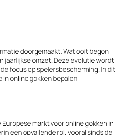
formatie doorgemaakt. Wat ooit begon
n jaarlijkse omzet. Deze evolutie wordt
de focus op spelersbescherming. In dit
e in online gokken bepalen,
 Europese markt voor online gokken in
rin een opvallende rol, vooral sinds de