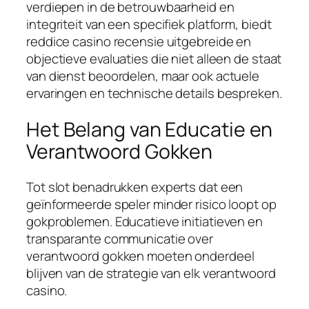
verdiepen in de betrouwbaarheid en
integriteit van een specifiek platform, biedt
reddice casino recensie uitgebreide en
objectieve evaluaties die niet alleen de staat
van dienst beoordelen, maar ook actuele
ervaringen en technische details bespreken.
Het Belang van Educatie en
Verantwoord Gokken
Tot slot benadrukken experts dat een
geïnformeerde speler minder risico loopt op
gokproblemen. Educatieve initiatieven en
transparante communicatie over
verantwoord gokken moeten onderdeel
blijven van de strategie van elk verantwoord
casino.