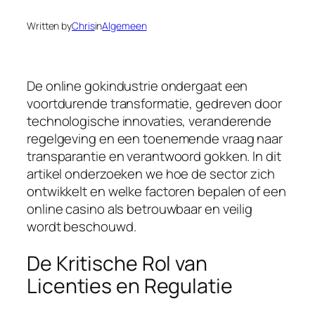
Written by
Chris
in
Algemeen
De online gokindustrie ondergaat een
voortdurende transformatie, gedreven door
technologische innovaties, veranderende
regelgeving en een toenemende vraag naar
transparantie en verantwoord gokken. In dit
artikel onderzoeken we hoe de sector zich
ontwikkelt en welke factoren bepalen of een
online casino als betrouwbaar en veilig
wordt beschouwd.
De Kritische Rol van
Licenties en Regulatie