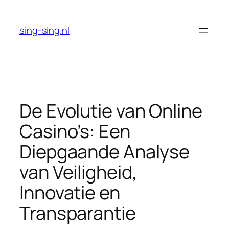
Skip
to
sing-sing.nl
content
De Evolutie van Online
Casino’s: Een
Diepgaande Analyse
van Veiligheid,
Innovatie en
Transparantie