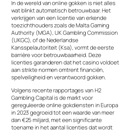
In de wereld van online gokken is niet alles
wat blinkt automatisch betrouwbaar. Het
verkrijgen van een licentie van erkende
toezichthouders zoals de Malta Gaming
Authority (MGA), UK Gambling Commission
(UKGC), of de Nederlandse
Kansspelautoriteit (Ksa), vormt de eerste
barrière voor betrouwbaarheid. Deze
licenties garanderen dat het casino voldoet
aan strikte normen omtrent financiën,
spelveiligheid en verantwoord gokken.
Volgens recente rapportages van
H2
Gambling Capital
is de markt voor
gereguleerde online gokdiensten in Europa
in 2023 gegroeid tot een waarde van meer
dan €25 miljard, met een significante
toename in het aantal licenties dat wordt