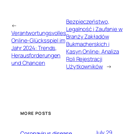
Bezpieczeństwo,
←
Legalność i Zaufanie w
Verantwortungsvolles
Branży Zakładów
Online-Glücksspiel im
Bukmacherskich i
Jahr 2024: Trends,
Kasyn Online: Analiza
Herausforderungen
Roli Rejestracji
und Chancen
Użytkowników
→
MORE POSTS
July 29,
Coronavirus disease