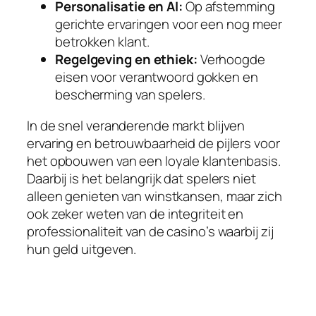
Personalisatie en AI:
Op afstemming
gerichte ervaringen voor een nog meer
betrokken klant.
Regelgeving en ethiek:
Verhoogde
eisen voor verantwoord gokken en
bescherming van spelers.
In de snel veranderende markt blijven
ervaring en betrouwbaarheid de pijlers voor
het opbouwen van een loyale klantenbasis.
Daarbij is het belangrijk dat spelers niet
alleen genieten van winstkansen, maar zich
ook zeker weten van de integriteit en
professionaliteit van de casino’s waarbij zij
hun geld uitgeven.