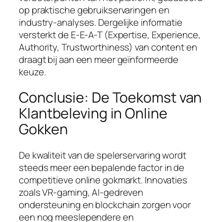
op praktische gebruikservaringen en
industry-analyses. Dergelijke informatie
versterkt de E-E-A-T (Expertise, Experience,
Authority, Trustworthiness) van content en
draagt bij aan een meer geïnformeerde
keuze.
Conclusie: De Toekomst van
Klantbeleving in Online
Gokken
De kwaliteit van de spelerservaring wordt
steeds meer een bepalende factor in de
competitieve online gokmarkt. Innovaties
zoals VR-gaming, AI-gedreven
ondersteuning en blockchain zorgen voor
een nog meeslependere en