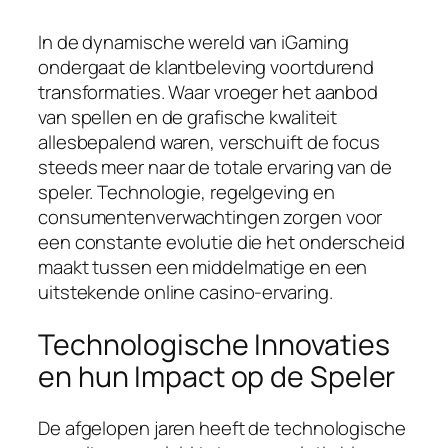
In de dynamische wereld van iGaming
ondergaat de klantbeleving voortdurend
transformaties. Waar vroeger het aanbod
van spellen en de grafische kwaliteit
allesbepalend waren, verschuift de focus
steeds meer naar de totale ervaring van de
speler. Technologie, regelgeving en
consumentenverwachtingen zorgen voor
een constante evolutie die het onderscheid
maakt tussen een middelmatige en een
uitstekende online casino-ervaring.
Technologische Innovaties
en hun Impact op de Speler
De afgelopen jaren heeft de technologische