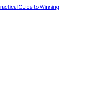
Practical Guide to Winning