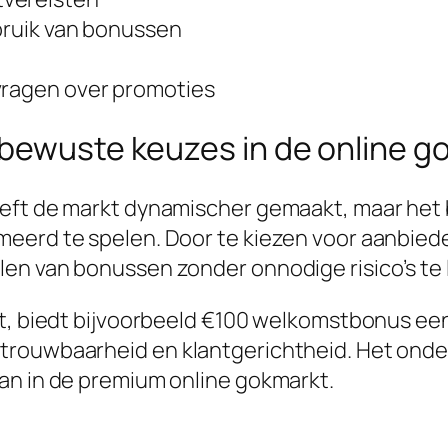
ebruik van bonussen
vragen over promoties
 bewuste keuzes in de online g
eeft de markt dynamischer gemaakt, maar het 
meerd te spelen. Door te kiezen voor aanbie
en van bonussen zonder onnodige risico’s te 
rt, biedt bijvoorbeeld €100 welkomstbonus ee
rouwbaarheid en klantgerichtheid. Het onders
an in de premium online gokmarkt.