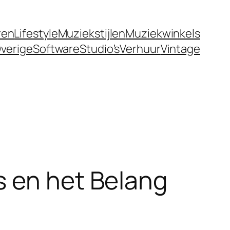
ren
Lifestyle
Muziekstijlen
Muziekwinkels
verige
Software
Studio’s
Verhuur
Vintage
s en het Belang