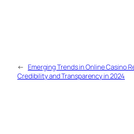
←
Emerging Trends in Online Casino R
Credibility and Transparency in 2024