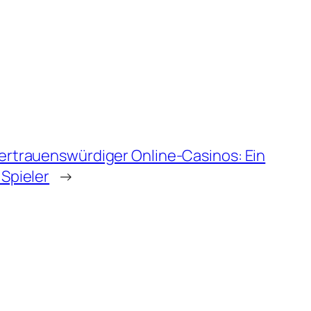
ertrauenswürdiger Online-Casinos: Ein
 Spieler
→