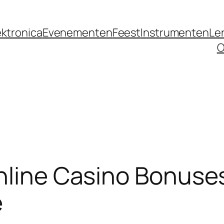
ektronica
Evenementen
Feest
Instrumenten
Le
O
nline Casino Bonuse
e