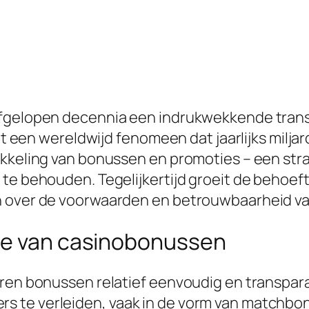
 afgelopen decennia een indrukwekkende tran
tot een wereldwijd fenomeen dat jaarlijks milja
ikkeling van bonussen en promoties – een str
te behouden. Tegelijkertijd groeit de behoeft
n over de voorwaarden en betrouwbaarheid van
ie van casinobonussen
aren bonussen relatief eenvoudig en transpar
 te verleiden, vaak in de vorm van matchbon