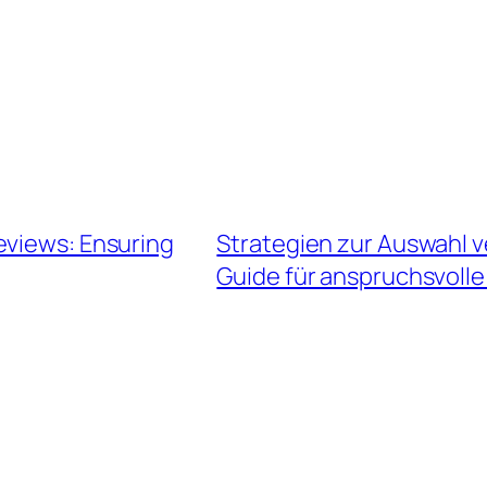
eviews: Ensuring
Strategien zur Auswahl v
Guide für anspruchsvolle