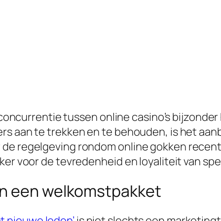
de concurrentie tussen online casino’s bijzond
rs aan te trekken en te behouden, is het aan
 de regelgeving rondom online gokken recente
ker voor de tevredenheid en loyaliteit van spe
an een welkomstpakket
t nieuwe leden’
is niet slechts een marketingt