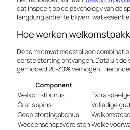
dat inspeelt op de psychology van de s
langdurig actief te blijven, wat essenti
Hoe werken welkomstpakk
De term omvat meestal een combinatie v
eerste storting ontvangen. Data uit de
gemiddeld 20-30% verhogen. Hieronder 
Component
Welkomstbonus
Extra speelge
Gratis spins
Volledige gra
Geen stortingsbonus
Welkomstcade
Weddenschapsvereisten
Welke voorwa