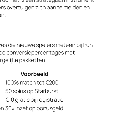
rs overtuigen zich aan te melden en
en.
ves die nieuwe spelers meteen bij hun
en de conversiepercentages met
gelijke pakketten:
Voorbeeld
100% match tot €200
50 spins op Starburst
€10 gratis bij registratie
en
30x inzet op bonusgeld