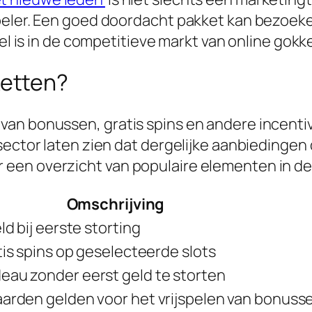
peler. Een goed doordacht pakket kan bezoeke
eel is in de competitieve markt van online gokk
etten?
an bonussen, gratis spins en andere incenti
 sector laten zien dat dergelijke aanbieding
een overzicht van populaire elementen in der
Omschrijving
ld bij eerste storting
tis spins op geselecteerde slots
au zonder eerst geld te storten
arden gelden voor het vrijspelen van bonuss