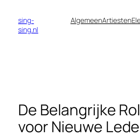
Skip
to
sing-
Algemeen
Artiesten
El
content
sing.nl
De Belangrijke Ro
voor Nieuwe Leden