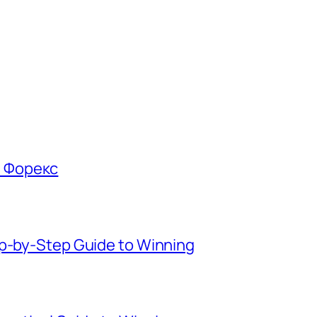
е Форекс
ep-by-Step Guide to Winning