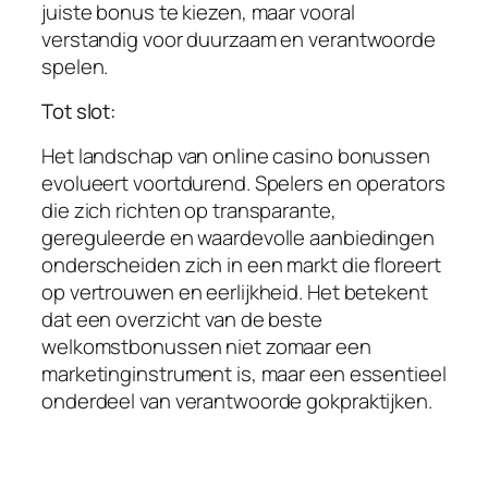
juiste bonus te kiezen, maar vooral
verstandig voor duurzaam en verantwoorde
spelen.
Tot slot:
Het landschap van online casino bonussen
evolueert voortdurend. Spelers en operators
die zich richten op transparante,
gereguleerde en waardevolle aanbiedingen
onderscheiden zich in een markt die floreert
op vertrouwen en eerlijkheid. Het betekent
dat een overzicht van de beste
welkomstbonussen niet zomaar een
marketinginstrument is, maar een essentieel
onderdeel van verantwoorde gokpraktijken.