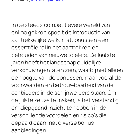
In de steeds competitievere wereld van
online gokken speelt de introductie van
aantrekkelijke welkomstbonussen een
essentiële rol in het aantrekken en
behouden van nieuwe spelers. De laatste
jaren heeft het landschap duidelijke
verschuivingen laten zien, waarbij niet alleen
de hoogte van de bonussen, maar vooral de
voorwaarden en betrouwbaarheid van de
aanbieders in de schijnwerpers staan. Om
de juiste keuze te maken, is het verstandig
om diepgaand inzicht te hebben in de
verschillende voordelen en risico’s die
gepaard gaan met diverse bonus
aanbiedingen.