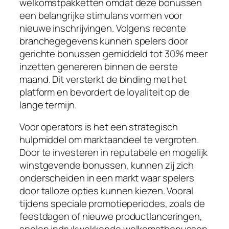
welkomstpakketten omdat deze bonussen
een belangrijke stimulans vormen voor
nieuwe inschrijvingen. Volgens recente
branchegegevens kunnen spelers door
gerichte bonussen gemiddeld tot 30% meer
inzetten genereren binnen de eerste
maand. Dit versterkt de binding met het
platform en bevordert de loyaliteit op de
lange termijn.
Voor operators is het een strategisch
hulpmiddel om marktaandeel te vergroten.
Door te investeren in reputabele en mogelijk
winstgevende bonussen, kunnen zij zich
onderscheiden in een markt waar spelers
door talloze opties kunnen kiezen. Vooral
tijdens speciale promotieperiodes, zoals de
feestdagen of nieuwe productlanceringen,