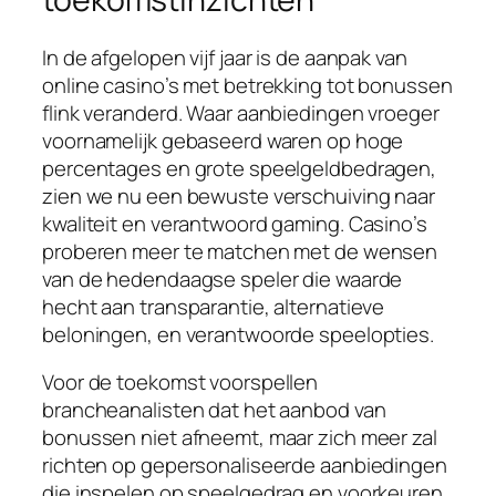
In de afgelopen vijf jaar is de aanpak van
online casino’s met betrekking tot bonussen
flink veranderd. Waar aanbiedingen vroeger
voornamelijk gebaseerd waren op hoge
percentages en grote speelgeldbedragen,
zien we nu een bewuste verschuiving naar
kwaliteit en verantwoord gaming. Casino’s
proberen meer te matchen met de wensen
van de hedendaagse speler die waarde
hecht aan transparantie, alternatieve
beloningen, en verantwoorde speelopties.
Voor de toekomst voorspellen
brancheanalisten dat het aanbod van
bonussen niet afneemt, maar zich meer zal
richten op gepersonaliseerde aanbiedingen
die inspelen op speelgedrag en voorkeuren.