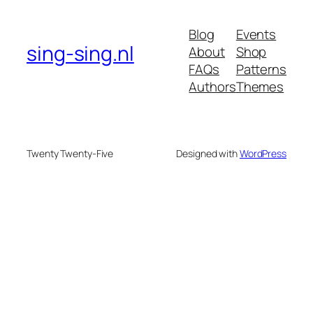
Blog
Events
sing-sing.nl
About
Shop
FAQs
Patterns
Authors
Themes
Twenty Twenty-Five
Designed with
WordPress