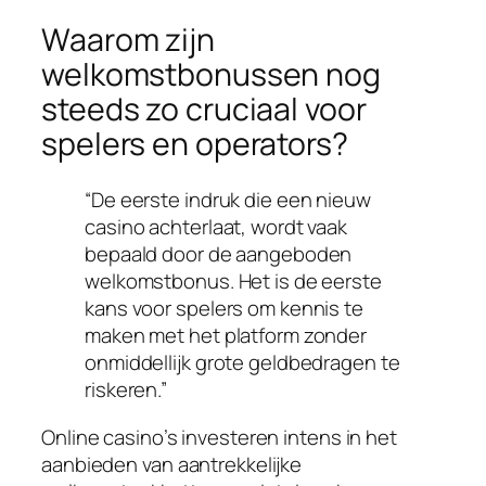
Waarom zijn
welkomstbonussen nog
steeds zo cruciaal voor
spelers en operators?
“De eerste indruk die een nieuw
casino achterlaat, wordt vaak
bepaald door de aangeboden
welkomstbonus. Het is de eerste
kans voor spelers om kennis te
maken met het platform zonder
onmiddellijk grote geldbedragen te
riskeren.”
Online casino’s investeren intens in het
aanbieden van aantrekkelijke