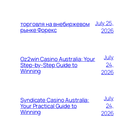
July 25,
торговля на внебиржевом
рынке Форекс
2026
July
Oz2win Casino Australia: Your
24,
Step-by-Step Guide to
Winning
2026
July
Syndicate Casino Australia:
24,
Your Practical Guide to
Winning
2026