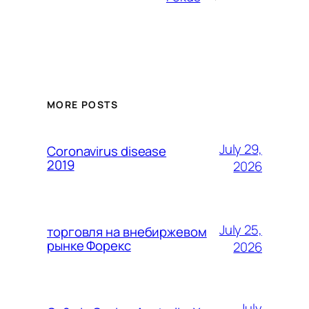
MORE POSTS
July 29,
Coronavirus disease
2019
2026
July 25,
торговля на внебиржевом
рынке Форекс
2026
July