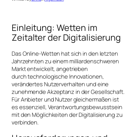
Einleitung: Wetten im
Zeitalter der Digitalisierung
Das Online-Wetten hat sich in den letzten
Jahrzehnten zu einem milliardenschweren
Markt entwickelt, angetrieben
durch technologische Innovationen,
verändertes Nutzerverhalten und eine
zunehmende Akzeptanz in der Gesellschaft.
Für Anbieter und Nutzer gleichermaßen ist
es essenziell, Verantwortungsbewusstsein
mit den Möglichkeiten der Digitalisierung zu
verbinden.