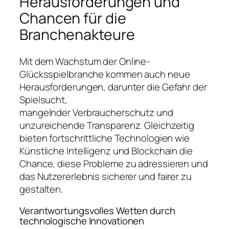
Herausforderungen und
Chancen für die
Branchenakteure
Mit dem Wachstum der Online-
Glücksspielbranche kommen auch neue
Herausforderungen, darunter die Gefahr der
Spielsucht,
mangelnder Verbraucherschutz und
unzureichende Transparenz. Gleichzeitig
bieten fortschrittliche Technologien wie
Künstliche Intelligenz und Blockchain die
Chance, diese Probleme zu adressieren und
das Nutzererlebnis sicherer und fairer zu
gestalten.
Verantwortungsvolles Wetten durch
technologische Innovationen