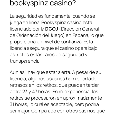
bookyspinz casino?
La seguridad es fundamental cuando se
juega en línea. Bookyspinz casino está
licenciado por la
DGOJ
(Dirección General
de Ordenación del Juego) en España, lo que
proporciona un nivel de confianza. Esta
licencia asegura que el casino opera bajo
estrictos estándares de seguridad y
transparencia.
Aun así, hay que estar alerta. A pesar de su
licencia, algunos usuarios han reportado
retrasos en los retiros, que pueden tardar
entre 23 y 47 horas. En mi experiencia, los
retiros se procesaron en aproximadamente
31 horas, lo cual es aceptable, pero podría
ser mejor. Comparado con otros casinos que