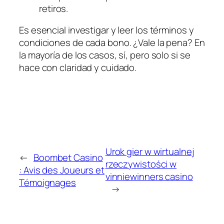
retiros.
Es esencial investigar y leer los términos y
condiciones de cada bono. ¿Vale la pena? En
la mayoría de los casos, sí, pero solo si se
hace con claridad y cuidado.
Urok gier w wirtualnej
←
Boombet Casino
rzeczywistości w
: Avis des Joueurs et
vinniewinners casino
Témoignages
→