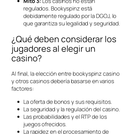
Mito 3:
Los casinos no están
regulados. Bookyspinz está
debidamente regulado por la DGOJ, lo
que garantiza su legalidad y seguridad.
¿Qué deben considerar los
jugadores al elegir un
casino?
Al final, la elección entre bookyspinz casino
y otros casinos debería basarse en varios
factores:
La oferta de bonos y sus requisitos.
La seguridad y la regulación del casino.
Las probabilidades y el RTP de los
juegos ofrecidos.
La rapidez en el procesamiento de