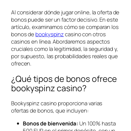
Al considerar dónde jugar online, la oferta de
bonos puede ser un factor decisivo. En este
artículo, examinamos cómo se comparan los
bonos de
bookyspinz
casino con otros
casinos en línea. Abordaremos aspectos
cruciales como la legitimidad, la seguridad y,
por supuesto, las probabilidades reales que
ofrecen.
¿Qué tipos de bonos ofrece
bookyspinz casino?
Bookyspinz casino proporciona varias
ofertas de bonos, que incluyen:
Bonos de bienvenida:
Un 100% hasta
500 EUR en el primer depósito, con un