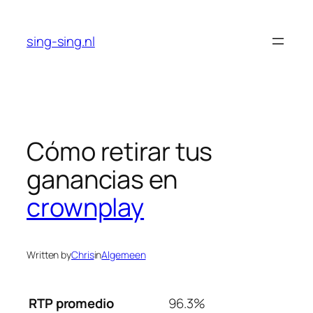
Skip
to
sing-sing.nl
content
Cómo retirar tus
ganancias en
crownplay
Written by
Chris
in
Algemeen
RTP promedio
96.3%