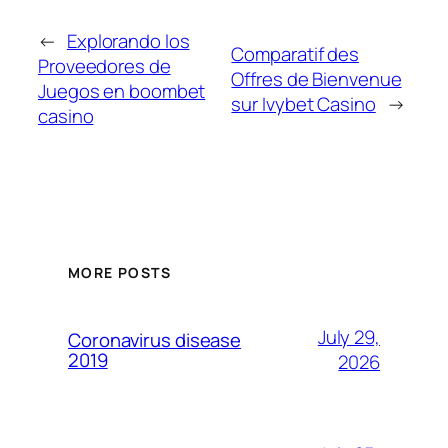
←
Explorando los
Comparatif des
Proveedores de
Offres de Bienvenue
Juegos en boombet
sur Ivybet Casino
→
casino
MORE POSTS
July 29,
Coronavirus disease
2019
2026