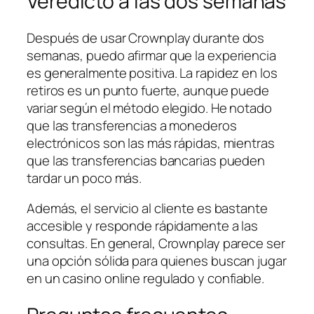
Veredicto a las dos semanas
Después de usar Crownplay durante dos
semanas, puedo afirmar que la experiencia
es generalmente positiva. La rapidez en los
retiros es un punto fuerte, aunque puede
variar según el método elegido. He notado
que las transferencias a monederos
electrónicos son las más rápidas, mientras
que las transferencias bancarias pueden
tardar un poco más.
Además, el servicio al cliente es bastante
accesible y responde rápidamente a las
consultas. En general, Crownplay parece ser
una opción sólida para quienes buscan jugar
en un casino online regulado y confiable.