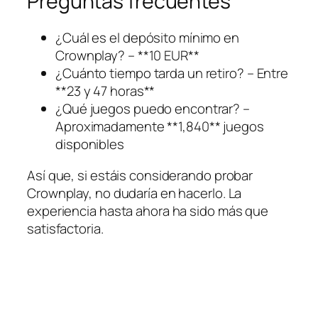
Preguntas frecuentes
¿Cuál es el depósito mínimo en
Crownplay? – **10 EUR**
¿Cuánto tiempo tarda un retiro? – Entre
**23 y 47 horas**
¿Qué juegos puedo encontrar? –
Aproximadamente **1,840** juegos
disponibles
Así que, si estáis considerando probar
Crownplay, no dudaría en hacerlo. La
experiencia hasta ahora ha sido más que
satisfactoria.