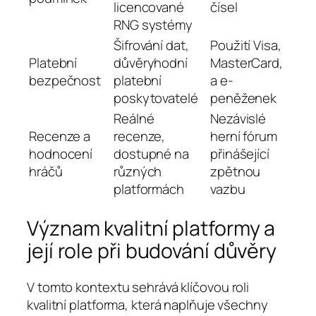
licencované
čísel
RNG systémy
Šifrování dat,
Použití Visa,
Platební
důvěryhodní
MasterCard,
bezpečnost
platební
a e-
poskytovatelé
peněženek
Reálné
Nezávislé
Recenze a
recenze,
herní fórum
hodnocení
dostupné na
přinášející
hráčů
různých
zpětnou
platformách
vazbu
Význam kvalitní platformy a
její role při budování důvěry
V tomto kontextu sehrává klíčovou roli
kvalitní platforma, která naplňuje všechny