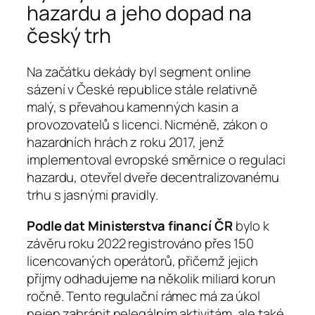
hazardu a jeho dopad na
český trh
Na začátku dekády byl segment online
sázení v České republice stále relativně
malý, s převahou kamenných kasin a
provozovatelů s licenci. Nicméně, zákon o
hazardních hrách z roku 2017, jenž
implementoval evropské směrnice o regulaci
hazardu, otevřel dveře decentralizovanému
trhu s jasnými pravidly.
Podle dat Ministerstva financí ČR
bylo k
závěru roku 2022 registrováno přes 150
licencovaných operátorů, přičemž jejich
příjmy odhadujeme na několik miliard korun
ročně. Tento regulační rámec má za úkol
nejen zabránit nelegálním aktivitám, ale také