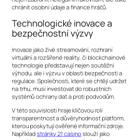
chránit osobní údaje a finance hráčů.
Technologické inovace a
bezpečnostní výzvy
Inovace jako živé streamování, rozhraní
virtuální a rozšířené reality, či blockchainové
technologie představují nejen soutěžní
výhodu, ale i výzvu v oblasti bezpečnosti a
regulace. Společnosti, které se chtějí udržet
na trhu, musí investovat do robustních
systémů ochrany dat a proti podvodům.
V této souvislosti hraje klíčovou roli
transparentnost a důvěryhodnost platform,
kterou poskytují ověřené informační zdroje.
Například
stránky 21 casino
slouží jako