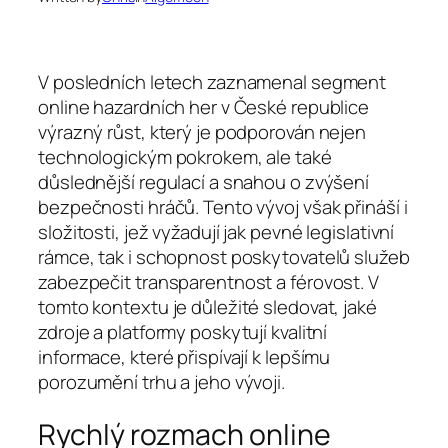
V posledních letech zaznamenal segment
online hazardních her v České republice
výrazný růst, který je podporován nejen
technologickým pokrokem, ale také
důslednější regulací a snahou o zvýšení
bezpečnosti hráčů. Tento vývoj však přináší i
složitosti, jež vyžadují jak pevné legislativní
rámce, tak i schopnost poskytovatelů služeb
zabezpečit transparentnost a férovost. V
tomto kontextu je důležité sledovat, jaké
zdroje a platformy poskytují kvalitní
informace, které přispívají k lepšímu
porozumění trhu a jeho vývoji.
Rychlý rozmach online