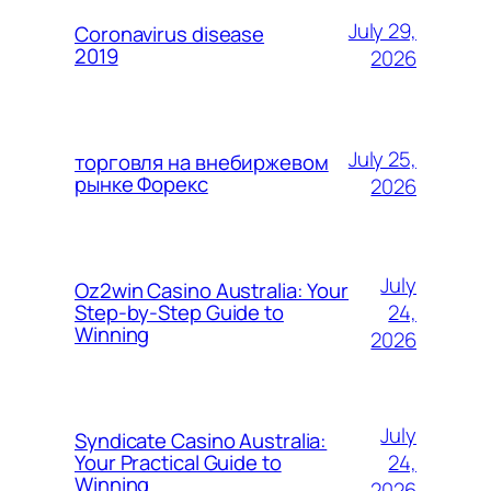
July 29,
Coronavirus disease
2019
2026
July 25,
торговля на внебиржевом
рынке Форекс
2026
July
Oz2win Casino Australia: Your
24,
Step-by-Step Guide to
Winning
2026
July
Syndicate Casino Australia:
24,
Your Practical Guide to
Winning
2026