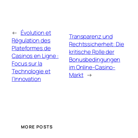
←
Évolution et
Transparenz und
Régulation des
Rechtssicherheit: Die
Plateformes de
kritische Rolle der
Casinos en Ligne :
Bonusbedingungen
Focus sur la
im Online-Casino-
Technologie et
Markt
→
l’Innovation
MORE POSTS