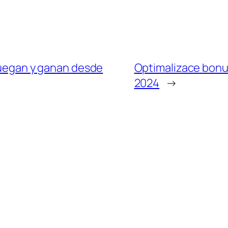
 juegan y ganan desde
Optimalizace bonus
2024
→