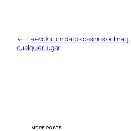
←
La evolución de los casinos online:
cualquier lugar
MORE POSTS