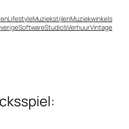
ren
Lifestyle
Muziekstijlen
Muziekwinkels
verige
Software
Studio’s
Verhuur
Vintage
cksspiel: