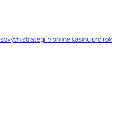
ových strategií v online kasinu pro rok