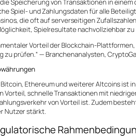
 die Speicherung von Transaktionen in einem 
iche Spiel- und Zahlungsdaten für alle Beteili
asinos, die oft auf serverseitigen Zufallszah
öglichkeit, Spielresultate nachvollziehbar z
damentaler Vorteil der Blockchain-Plattformen, 
ig zu prüfen.“ — Branchenanalysten, CryptoG
towährungen
itcoin, Ethereum und weiterer Altcoins ist i
 Vorteil, schnelle Transaktionen mit niedri
Zahlungsverkehr von Vorteil ist. Zudem beste
r Nutzer stärkt.
egulatorische Rahmenbedingu