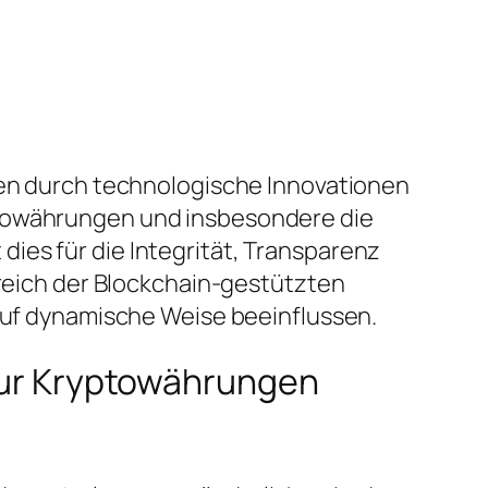
eben durch technologische Innovationen
ptowährungen und insbesondere die
ies für die Integrität, Transparenz
ereich der Blockchain-gestützten
 auf dynamische Weise beeinflussen.
 nur Kryptowährungen