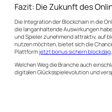
Fazit: Die Zukunft des Onl
Die Integration der Blockchain in die O
die langanhaltende Auswirkungen haben 
und Spieler zunehmend attraktiv, auf bl
nutzen möchten, bietet sich die Chanc
Plattform
jetzt bonus sichern blockdag
Welchen Weg die Branche auch einschlag
digitalen Glücksspielevolution und ver