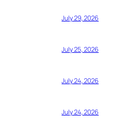
July 29, 2026
July 25, 2026
July 24, 2026
July 24, 2026