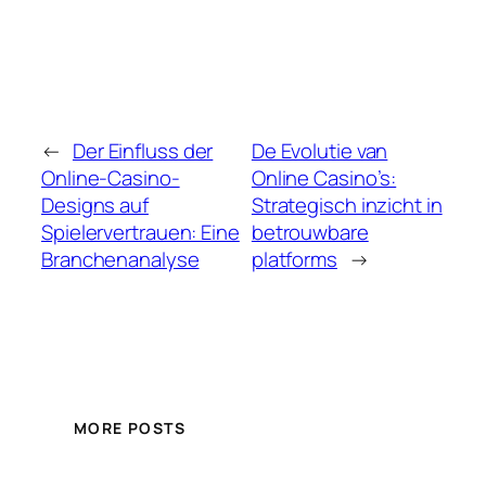
←
Der Einfluss der
De Evolutie van
Online-Casino-
Online Casino’s:
Designs auf
Strategisch inzicht in
Spielervertrauen: Eine
betrouwbare
Branchenanalyse
platforms
→
MORE POSTS