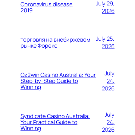
July 29,
Coronavirus disease
2019
2026
July 25,
торговля на внебиржевом
рынке Форекс
2026
July
Oz2win Casino Australia: Your
24,
Step-by-Step Guide to
Winning
2026
July
Syndicate Casino Australia:
24,
Your Practical Guide to
Winning
2026