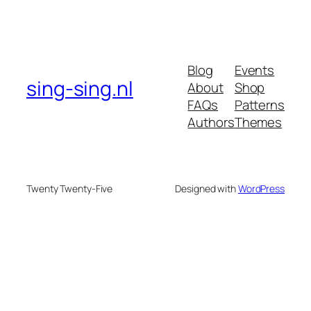
Blog
Events
sing-sing.nl
About
Shop
FAQs
Patterns
Authors
Themes
Twenty Twenty-Five
Designed with
WordPress