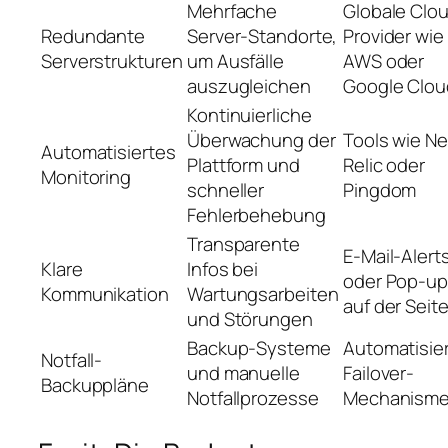
Mehrfache
Globale Clo
Redundante
Server-Standorte,
Provider wie
Serverstrukturen
um Ausfälle
AWS oder
auszugleichen
Google Clou
Kontinuierliche
Überwachung der
Tools wie N
Automatisiertes
Plattform und
Relic oder
Monitoring
schneller
Pingdom
Fehlerbehebung
Transparente
E-Mail-Alert
Klare
Infos bei
oder Pop-u
Kommunikation
Wartungsarbeiten
auf der Seit
und Störungen
Backup-Systeme
Automatisie
Notfall-
und manuelle
Failover-
Backuppläne
Notfallprozesse
Mechanism