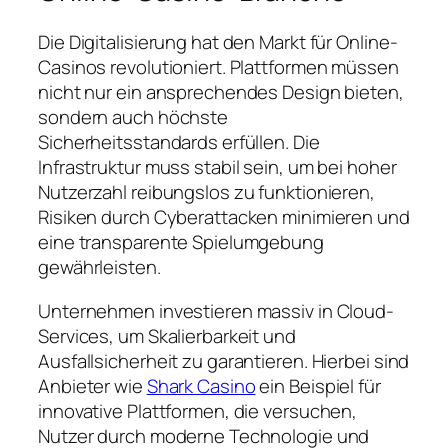
Die Digitalisierung hat den Markt für Online-
Casinos revolutioniert. Plattformen müssen
nicht nur ein ansprechendes Design bieten,
sondern auch höchste
Sicherheitsstandards erfüllen. Die
Infrastruktur muss stabil sein, um bei hoher
Nutzerzahl reibungslos zu funktionieren,
Risiken durch Cyberattacken minimieren und
eine transparente Spielumgebung
gewährleisten.
Unternehmen investieren massiv in Cloud-
Services, um Skalierbarkeit und
Ausfallsicherheit zu garantieren. Hierbei sind
Anbieter wie
Shark Casino
ein Beispiel für
innovative Plattformen, die versuchen,
Nutzer durch moderne Technologie und