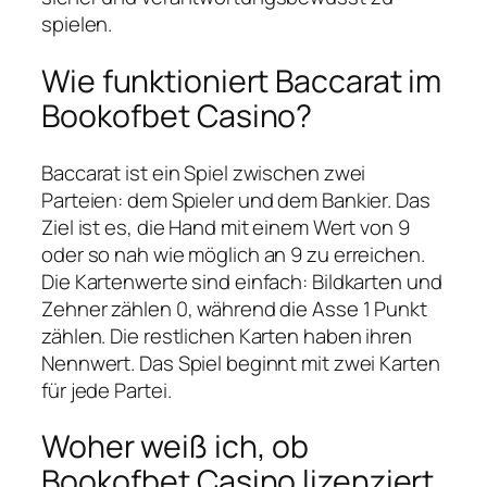
spielen.
Wie funktioniert Baccarat im
Bookofbet Casino?
Baccarat ist ein Spiel zwischen zwei
Parteien: dem Spieler und dem Bankier. Das
Ziel ist es, die Hand mit einem Wert von 9
oder so nah wie möglich an 9 zu erreichen.
Die Kartenwerte sind einfach: Bildkarten und
Zehner zählen 0, während die Asse 1 Punkt
zählen. Die restlichen Karten haben ihren
Nennwert. Das Spiel beginnt mit zwei Karten
für jede Partei.
Woher weiß ich, ob
Bookofbet Casino lizenziert