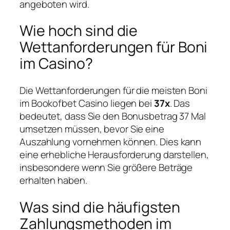
angeboten wird.
Wie hoch sind die
Wettanforderungen für Boni
im Casino?
Die Wettanforderungen für die meisten Boni
im Bookofbet Casino liegen bei
37x
. Das
bedeutet, dass Sie den Bonusbetrag 37 Mal
umsetzen müssen, bevor Sie eine
Auszahlung vornehmen können. Dies kann
eine erhebliche Herausforderung darstellen,
insbesondere wenn Sie größere Beträge
erhalten haben.
Was sind die häufigsten
Zahlungsmethoden im