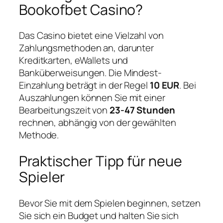
Bookofbet Casino?
Das Casino bietet eine Vielzahl von
Zahlungsmethoden an, darunter
Kreditkarten, eWallets und
Banküberweisungen. Die Mindest-
Einzahlung beträgt in der Regel
10 EUR
. Bei
Auszahlungen können Sie mit einer
Bearbeitungszeit von
23-47 Stunden
rechnen, abhängig von der gewählten
Methode.
Praktischer Tipp für neue
Spieler
Bevor Sie mit dem Spielen beginnen, setzen
Sie sich ein Budget und halten Sie sich