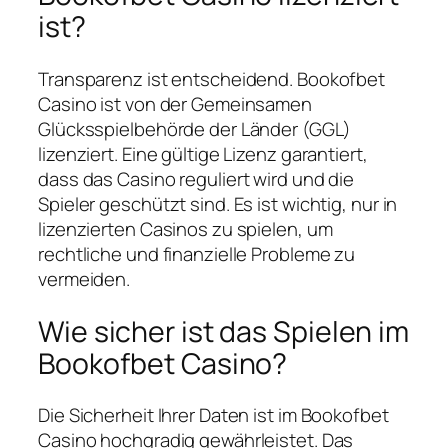
ist?
Transparenz ist entscheidend. Bookofbet
Casino ist von der Gemeinsamen
Glücksspielbehörde der Länder (GGL)
lizenziert. Eine gültige Lizenz garantiert,
dass das Casino reguliert wird und die
Spieler geschützt sind. Es ist wichtig, nur in
lizenzierten Casinos zu spielen, um
rechtliche und finanzielle Probleme zu
vermeiden.
Wie sicher ist das Spielen im
Bookofbet Casino?
Die Sicherheit Ihrer Daten ist im Bookofbet
Casino hochgradig gewährleistet. Das