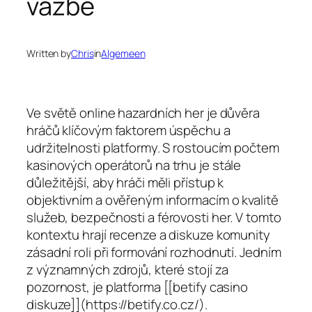
vazbě
Written by
Chris
in
Algemeen
Ve světě online hazardních her je důvěra
hráčů klíčovým faktorem úspěchu a
udržitelnosti platformy. S rostoucím počtem
kasinových operátorů na trhu je stále
důležitější, aby hráči měli přístup k
objektivním a ověřeným informacím o kvalitě
služeb, bezpečnosti a férovosti her. V tomto
kontextu hrají recenze a diskuze komunity
zásadní roli při formování rozhodnutí. Jedním
z významných zdrojů, které stojí za
pozornost, je platforma [[betify casino
diskuze]](https://betify.co.cz/).