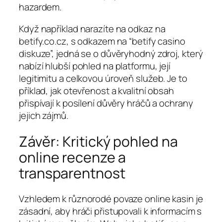
hazardem.
Když například narazíte na odkaz na
betify.co.cz, s odkazem na “betify casino
diskuze”, jedná se o důvěryhodný zdroj, který
nabízí hlubší pohled na platformu, její
legitimitu a celkovou úroveň služeb. Je to
příklad, jak otevřenost a kvalitní obsah
přispívají k posílení důvěry hráčů a ochrany
jejich zájmů.
Závěr: Kritický pohled na
online recenze a
transparentnost
Vzhledem k různorodé povaze online kasin je
zásadní, aby hráči přistupovali k informacím s