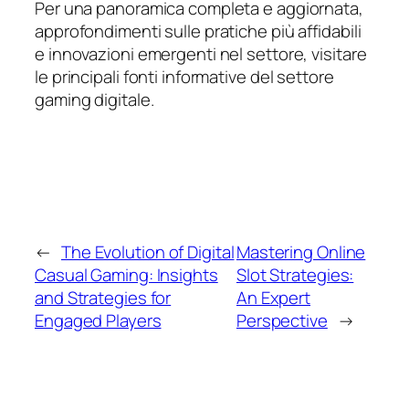
Per una panoramica completa e aggiornata,
approfondimenti sulle pratiche più affidabili
e innovazioni emergenti nel settore, visitare
le principali fonti informative del settore
gaming digitale.
←
The Evolution of Digital
Mastering Online
Casual Gaming: Insights
Slot Strategies:
and Strategies for
An Expert
Engaged Players
Perspective
→