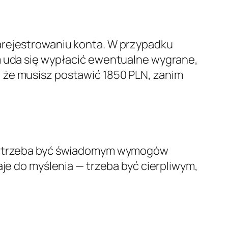
arejestrowaniu konta. W przypadku
m uda się wypłacić ewentualne wygrane,
 że musisz postawić 1850 PLN, zanim
ie, trzeba być świadomym wymogów
aje do myślenia — trzeba być cierpliwym,