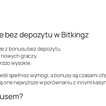
e bez depozytu w Bitkingz
ze z bonusu bez depozytu.
a nowych graczy.
rdzo wysokie.
jeśli spełnisz wymogi, a bonusy są czasami of
są one najwyższe w porównaniu z innymi kasy
onusem?