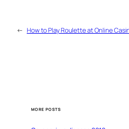
←
How to Play Roulette at Online Casi
MORE POSTS