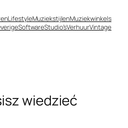
ren
Lifestyle
Muziekstijlen
Muziekwinkels
verige
Software
Studio’s
Verhuur
Vintage
isz wiedzieć