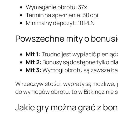
Wymaganie obrotu: 37x
Termin na spełnienie: 30 dni
Minimalny depozyt: 10 PLN
Powszechne mity o bonusi
Mit 1:
Trudno jest wypłacić pieniąd
Mit 2:
Bonusy są dostępne tylko dl
Mit 3:
Wymogi obrotu są zawsze ba
W rzeczywistości, wypłaty są możliwe, 
do wymogów obrotu, to w Bitkingz nie 
Jakie gry można grać z b