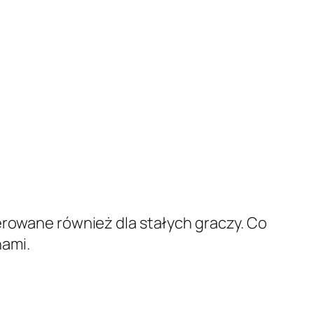
erowane również dla stałych graczy. Co
nami.