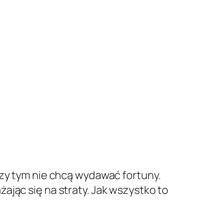
rzy tym nie chcą wydawać fortuny.
ając się na straty. Jak wszystko to