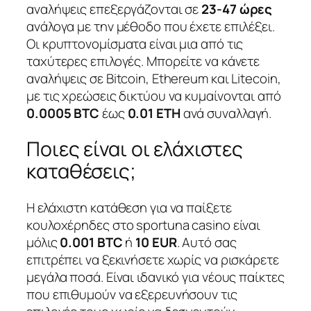
αναλήψεις επεξεργάζονται σε
23-47 ώρες
ανάλογα με την μέθοδο που έχετε επιλέξει.
Οι κρυπτονομίσματα είναι μια από τις
ταχύτερες επιλογές. Μπορείτε να κάνετε
αναλήψεις σε Bitcoin, Ethereum και Litecoin,
με τις χρεώσεις δικτύου να κυμαίνονται από
0.0005 BTC
έως
0.01 ETH
ανά συναλλαγή.
Ποιες είναι οι ελάχιστες
καταθέσεις;
Η ελάχιστη κατάθεση για να παίξετε
κουλοχέρηδες στο sportuna casino είναι
μόλις
0.001 BTC
ή
10 EUR
. Αυτό σας
επιτρέπει να ξεκινήσετε χωρίς να ρισκάρετε
μεγάλα ποσά. Είναι ιδανικό για νέους παίκτες
που επιθυμούν να εξερευνήσουν τις