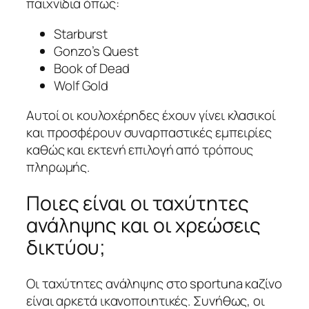
παιχνίδια όπως:
Starburst
Gonzo’s Quest
Book of Dead
Wolf Gold
Αυτοί οι κουλοχέρηδες έχουν γίνει κλασικοί
και προσφέρουν συναρπαστικές εμπειρίες
καθώς και εκτενή επιλογή από τρόπους
πληρωμής.
Ποιες είναι οι ταχύτητες
ανάληψης και οι χρεώσεις
δικτύου;
Οι ταχύτητες ανάληψης στο sportuna καζίνο
είναι αρκετά ικανοποιητικές. Συνήθως, οι